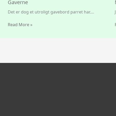
Gaverne
Det er dog et utroligt gavebord parret har.…
Read More »