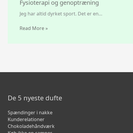
Fysioterapi og genoptræning
Jeg har altid dyrket sport. Det er en…
Read More »
De 5 nyeste dufte
Spændinger i nakke
Kunderelationer
Chokoladehåndværk
Køb ikke en camper