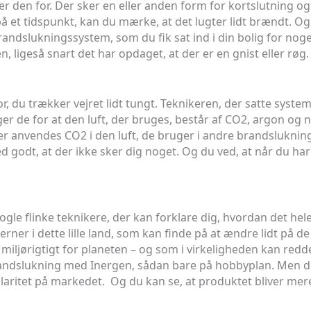
r den for. Der sker en eller anden form for kortslutning og
et tidspunkt, kan du mærke, at det lugter lidt brændt. Og 
ndslukningssystem, som du fik sat ind i din bolig for noget
ligeså snart det har opdaget, at der er en gnist eller røg.
, du trækker vejret lidt tungt. Teknikeren, der satte systeme
ger de for at den luft, der bruges, består af CO2, argon og ni
 der anvendes CO2 i den luft, de bruger i andre brandsluknin
d godt, at der ikke sker dig noget. Og du ved, at når du har 
nogle flinke teknikere, der kan forklare dig, hvordan det he
hjerner i dette lille land, som kan finde på at ændre lidt 
, miljørigtigt for planeten – og som i virkeligheden kan re
brandslukning med Inergen, sådan bare på hobbyplan. Men 
ularitet på markedet. Og du kan se, at produktet bliver me