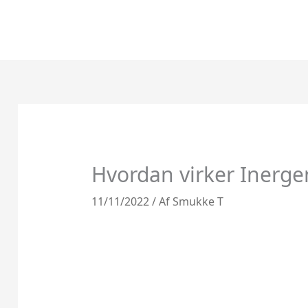
Gå
til
indholdet
Hvordan virker Inerge
11/11/2022
/ Af
Smukke T