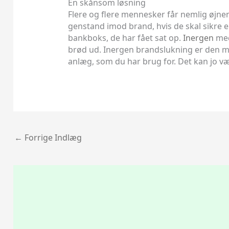
En skånsom løsning
Flere og flere mennesker får nemlig øjnen
genstand imod brand, hvis de skal sikre en 
bankboks, de har fået sat op.
Inergen
med
brød ud. Inergen brandslukning er den mest
anlæg, som du har brug for. Det kan jo vær
←
Forrige Indlæg