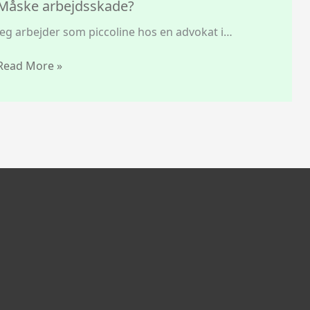
Måske arbejdsskade?
Jeg arbejder som piccoline hos en advokat i…
Read More »