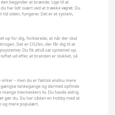
 den begynder at brænde. Lige til at
du har lidt svært ved at trække
vejret
. Du
 tid siden, fungerer. Det er et system,
t op for dig, forklarede, at når der skal
trogen. Det er CO2’en, der får dig til at
gssystemer. Du fik altså sat systemet op.
luftet ud efter, at branden er slukket, så
le virker – men du er faktisk endnu mere
på de gængse tankegange og dermed opfinde
dde mange menneskers liv. Du havde aldrig
det gør du. Du har sådan en hobby med at
re og mere populært.