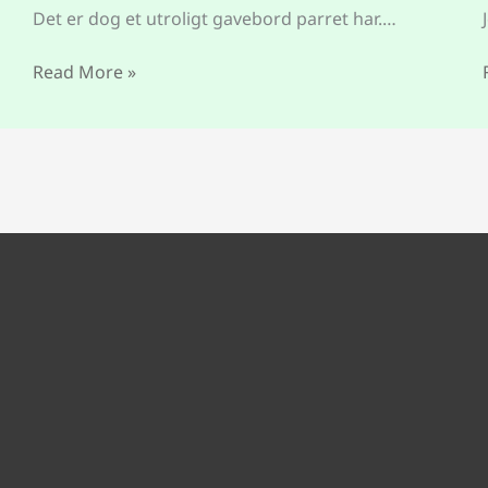
Det er dog et utroligt gavebord parret har.…
Read More »