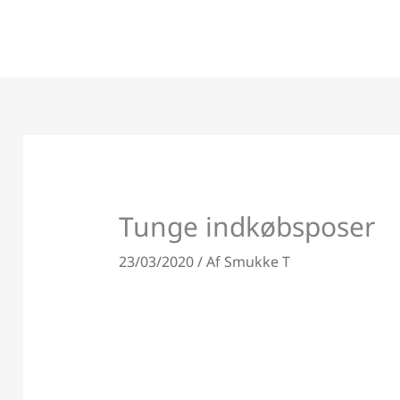
Gå
til
indholdet
Tunge indkøbsposer
23/03/2020
/ Af
Smukke T