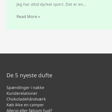
Jeg har altid dyrket sport. Det er en…
Read More »
De 5 nyeste dufte
Spændinger i nakke
Kunderelationer
Chokoladehåndværk
Køb ikke en camper
Allergi eller følsom hud?