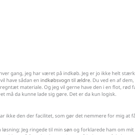
hver gang, jeg har været på indkøb. Jeg er jo ikke helt stærk
g vil have sådan en
indkøbsvogn til ældre
. Du ved en af dem,
regntæt materiale. Og jeg vil gerne have den i en flot, rød 
t må da kunne lade sig gøre. Det er da kun logisk.
har ikke den der facilitet, som gør det nemmere for mig at
løsning: Jeg ringede til min
søn
og forklarede ham om mit p