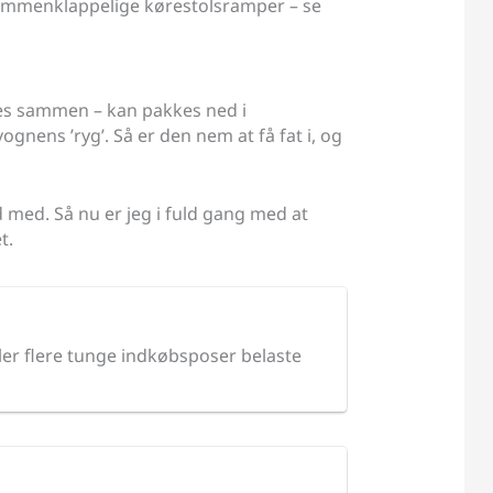
r sammenklappelige kørestolsramper – se
pes sammen – kan pakkes ned i
nens ’ryg’. Så er den nem at få fat i, og
d med. Så nu er jeg i fuld gang med at
t.
ler flere tunge indkøbsposer belaste