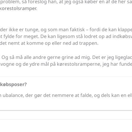
susproblem, så foreslog han, at jeg også køber en af de he
-korestolsramper
.
 der ikke er tunge, og som man faktisk – fordi de kan klap
fylde for meget. De kan ligesom stå lodret op ad indkøbsvog
 det nemt at komme op eller ned ad trappen.
é. Og så må alle andre gerne grine ad mig. Det er jeg ligegla
bsvogne og de ydre mål på kørestolsramperne, jeg har funde
ndkøbsposer?
n ubalance, der gør det nemmere at falde, og dels kan en el