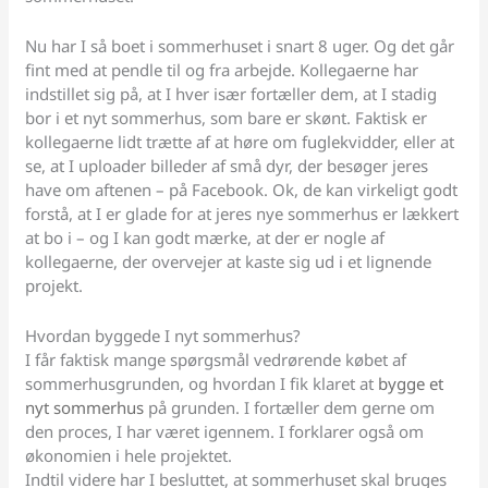
Nu har I så boet i sommerhuset i snart 8 uger. Og det går
fint med at pendle til og fra arbejde. Kollegaerne har
indstillet sig på, at I hver især fortæller dem, at I stadig
bor i et nyt sommerhus, som bare er skønt. Faktisk er
kollegaerne lidt trætte af at høre om fuglekvidder, eller at
se, at I uploader billeder af små dyr, der besøger jeres
have om aftenen – på Facebook. Ok, de kan virkeligt godt
forstå, at I er glade for at jeres nye sommerhus er lækkert
at bo i – og I kan godt mærke, at der er nogle af
kollegaerne, der overvejer at kaste sig ud i et lignende
projekt.
Hvordan byggede I nyt sommerhus?
I får faktisk mange spørgsmål vedrørende købet af
sommerhusgrunden, og hvordan I fik klaret at
bygge et
nyt sommerhus
på grunden. I fortæller dem gerne om
den proces, I har været igennem. I forklarer også om
økonomien i hele projektet.
Indtil videre har I besluttet, at sommerhuset skal bruges