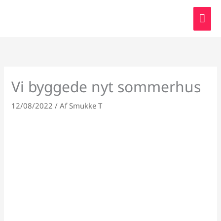
Gå
HO
til
indholdet
Vi byggede nyt sommerhus
12/08/2022
/ Af
Smukke T