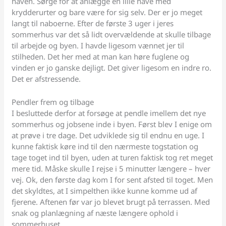
haven. Sørge for at anlægge en lille have med
krydderurter og bare være for sig selv. Der er jo meget
langt til naboerne. Efter de første 3 uger i jeres
sommerhus var det så lidt overvældende at skulle tilbage
til arbejde og byen. I havde ligesom vænnet jer til
stilheden. Det her med at man kan høre fuglene og
vinden er jo ganske dejligt. Det giver ligesom en indre ro.
Det er afstressende.
Pendler frem og tilbage
I besluttede derfor at forsøge at pendle imellem det nye
sommerhus og jobsene inde i byen. Først blev I enige om
at prøve i tre dage. Det udviklede sig til endnu en uge. I
kunne faktisk køre ind til den nærmeste togstation og
tage toget ind til byen, uden at turen faktisk tog ret meget
mere tid. Måske skulle I rejse i 5 minutter længere – hver
vej. Ok, den første dag kom I for sent afsted til toget. Men
det skyldtes, at I simpelthen ikke kunne komme ud af
fjerene. Aftenen før var jo blevet brugt på terrassen. Med
snak og planlægning af næste længere ophold i
sommerhuset.