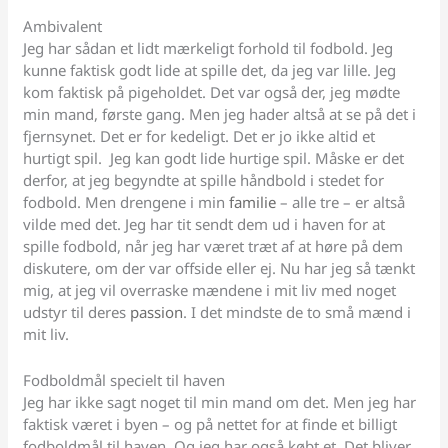
Ambivalent
Jeg har sådan et lidt mærkeligt forhold til fodbold. Jeg
kunne faktisk godt lide at spille det, da jeg var lille. Jeg
kom faktisk på pigeholdet. Det var også der, jeg mødte
min mand, første gang. Men jeg hader altså at se på det i
fjernsynet. Det er for kedeligt. Det er jo ikke altid et
hurtigt spil. Jeg kan godt lide hurtige spil. Måske er det
derfor, at jeg begyndte at spille håndbold i stedet for
fodbold. Men drengene i min
familie
– alle tre – er altså
vilde med det. Jeg har tit sendt dem ud i haven for at
spille fodbold, når jeg har været træt af at høre på dem
diskutere, om der var offside eller ej. Nu har jeg så tænkt
mig, at jeg vil overraske mændene i mit liv med noget
udstyr til deres
passion
. I det mindste de to små mænd i
mit liv.
Fodboldmål specielt til haven
Jeg har ikke sagt noget til min mand om det. Men jeg har
faktisk været i byen – og på nettet for at finde et billigt
fodboldmål til haven. Og jeg har også købt et. Det bliver