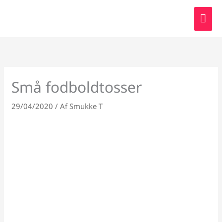
Gå
HO
til
indholdet
Små fodboldtosser
29/04/2020
/ Af
Smukke T