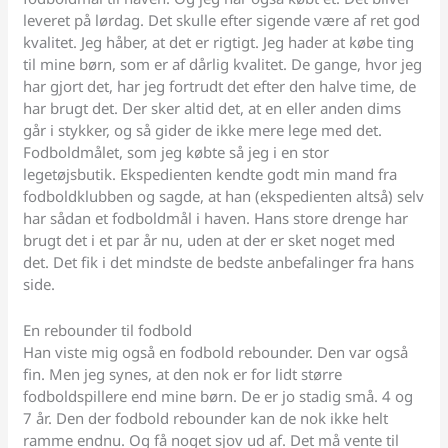
leveret på lørdag. Det skulle efter sigende være af ret god
kvalitet. Jeg håber, at det er rigtigt. Jeg hader at købe ting
til mine børn, som er af dårlig kvalitet. De gange, hvor jeg
har gjort det, har jeg fortrudt det efter den halve time, de
har brugt det. Der sker altid det, at en eller anden dims
går i stykker, og så gider de ikke mere lege med det.
Fodboldmålet, som jeg købte så jeg i en stor
legetøjsbutik. Ekspedienten kendte godt min mand fra
fodboldklubben og sagde, at han (ekspedienten altså) selv
har sådan et fodboldmål i haven. Hans store drenge har
brugt det i et par år nu, uden at der er sket noget med
det. Det fik i det mindste de bedste anbefalinger fra hans
side.
En rebounder til fodbold
Han viste mig også en fodbold rebounder. Den var også
fin. Men jeg synes, at den nok er for lidt større
fodboldspillere end mine børn. De er jo stadig små. 4 og
7 år. Den der fodbold rebounder kan de nok ikke helt
ramme endnu. Og få noget sjov ud af. Det må vente til