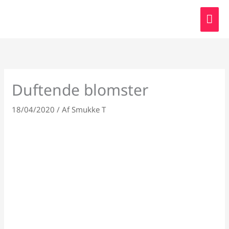
Gå
HO
til
indholdet
Duftende blomster
18/04/2020
/ Af
Smukke T