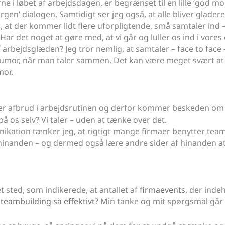
e i løbet af arbejdsdagen, er begrænset til en lille ’god morg
en’ dialogen. Samtidigt ser jeg også, at alle bliver gladere, 
 at der kommer lidt flere uforpligtende, små samtaler ind – 
ar det noget at gøre med, at vi går og luller os ind i vores 
f arbejdsglæden? Jeg tror nemlig, at samtaler – face to face
mor, når man taler sammen. Det kan være meget svært at vis
mor.
sker afbrud i arbejdsrutinen og derfor kommer beskeden om t
p på os selv? Vi taler – uden at tænke over det.
ation tænker jeg, at rigtigt mange firmaer benytter team
med hinanden – og dermed også lære andre sider af hinanden a
det sted, som indikerede, at antallet af
firmaevents
, der inde
 teambuilding så effektivt
? Min tanke og mit spørgsmål går 