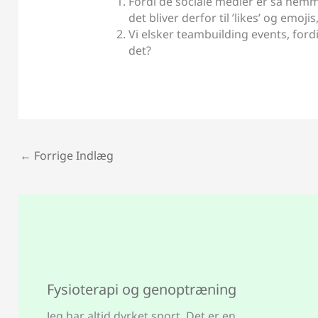
Fordi de sociale medier er så nemm
det bliver derfor til ’likes’ og emo
Vi elsker teambuilding events, fordi
det?
←
Forrige Indlæg
Fysioterapi og genoptræning
Jeg har altid dyrket sport. Det er en…