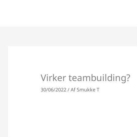
Gå
til
indholdet
Virker teambuilding?
30/06/2022
/ Af
Smukke T