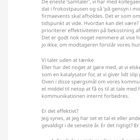
De eneste ’samtaler’, vi har med kollegaern
dat i frokostpausen og så ’på gensyn i morg
firmaevents skal afholdes. Det er som om,
tidspunkt at vide. Hvordan kan det være? H
prioriterer effektiviteten på bekostning a
Det er godt nok noget nemmere at vise hu
jo ikke, om modtageren forstår vores hu
Vi taler uden at tænke
Eller har det noget at gøre med, at vi el
som en katalysator for, at vi giver lidt sli
Oven i disse spørgsmål om vores kommunik
et middel til netop at få os til at tale 
kommunikationen internt forbedres.
Er det effektivt?
Jeg synes, at jeg har set et tal et eller an
gevaldigt i de seneste år. Er det rigtigt?
Er