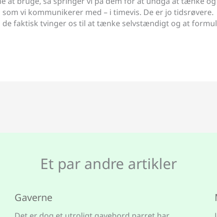
e at bruge, så springer vi på dem for at undgå at tænke og
jis, som vi kommunikerer med – i timevis. De er jo tidsrøvere.
 de faktisk tvinger os til at tænke selvstændigt og at formul
Et par andre artikler
Gaverne
Det er dog et utroligt gavebord parret har.…