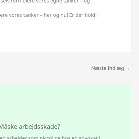
 selv formulere vores egne tanker – og
ere vores tanker – her og nu! Er der hold i
Næste Indlæg
→
Måske arbejdsskade?
Jeg arbejder som piccoline hos en advokat i…